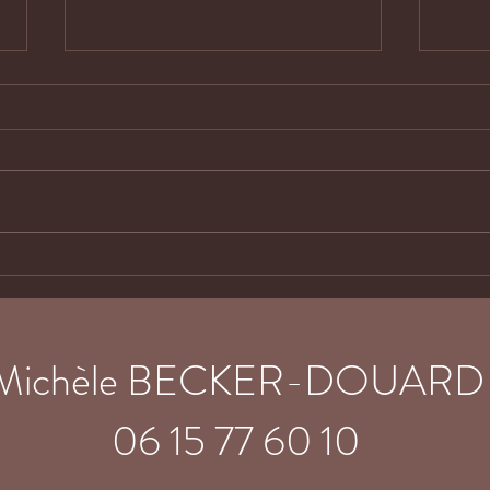
Exposition Biocoop
Expo
Rumilly 74
Dou
Michèle BECKER-DOUARD
06 15 77 60 10