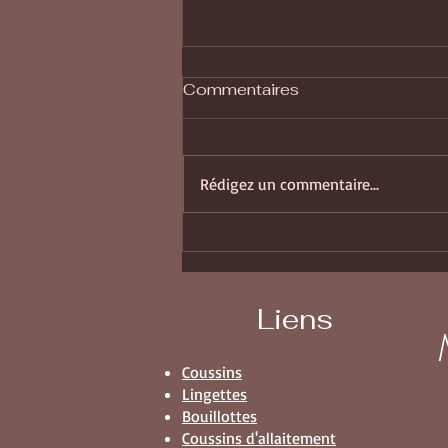
Commentaires
Rédigez un commentaire...
Expo Biocoop Grésy-sur-
Aix
Liens
Coussins
Lingettes
Bouillottes
Coussins d'allaitement