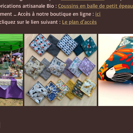
ications artisanale Bio : 
Coussins en balle de petit épeau
ment ... Accès à notre boutique en ligne : 
ici
liquez sur le lien suivant : 
Le plan d'accès