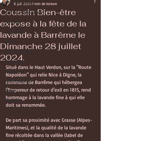
Tous les posts
8 juil. 2024
1 min de lecture
Coussin Bien-être
Salons & Expositions
expose à la fête de la
Congrès
Actualités
lavande à Barrême le
Salon
Dimanche 28 juillet
Salons à venir
2024.
Boutique
Situé dans le Haut Verdon, sur la "Route 
Biocoop
Napoléon" qui relie Nice à Digne, la 
Petit épeautre
commune de Barrême qui hébergea 
l'Empereur de retour d'exil en 1815, rend 
Santé
hommage à la lavande fine à qui elle 
Allergies
doit sa renommée.
De part sa proximité avec Grasse (Alpes-
Maritimes), et la qualité de la lavande 
fine récoltée dans la vallée (label de 