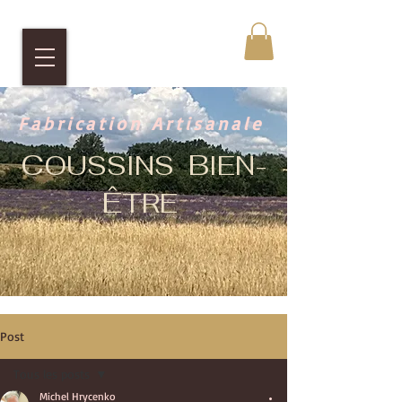
Fabrication Artisanale
C
B
OUSSINS
IEN-
Ê
TRE
Post
Tous les posts
Michel Hrycenko