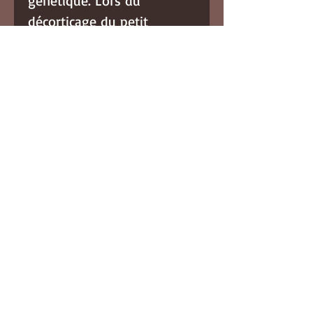
génétique. Lors du
décorticage du petit
épeautre, on sépare le
grain de ses deux
enveloppes appelées «
glumes » et « glumelles ».
Cet ensemble forme la
balle. Le petit épeautre a la
particularité d’exercer une
revitalisation des cellules et
d’améliorer les organes
sensoriels. Ainsi, son
pouvoir d’oxydoréduction
exceptionnel en fait un
puissant antioxydant. De