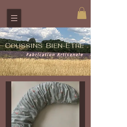
C
B
Ê
OUSSINS
IEN-
TRE
Fabrication Artisanale