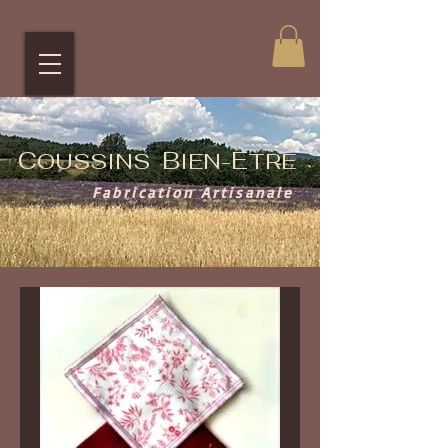
C
B
Ê
OUSSINS
IEN-
TRE
Fabrication Artisanale