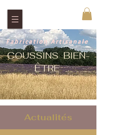
Fabrication Artisanale
C
B
OUSSINS
IEN-
Ê
TRE
Actualités