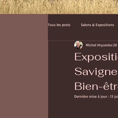
Tous les posts
Salons & Expositions
Michel Hrycenko
20
Petit épeautre
Santé
Alle
Exposit
Savigne
Bien-êt
Dernière mise à jour :
13 j