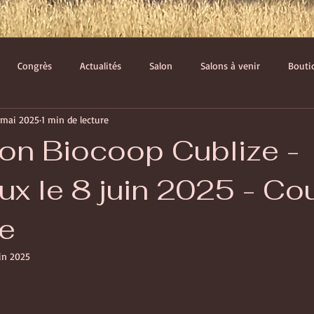
Congrès
Actualités
Salon
Salons à venir
Bouti
 mai 2025
1 min de lecture
rgies
ion Biocoop Cublize -
ux le 8 juin 2025 - Co
re
uin 2025