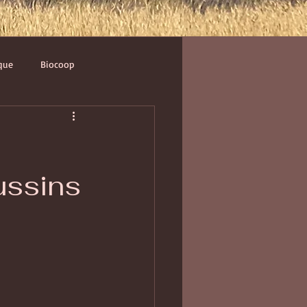
que
Biocoop
ussins