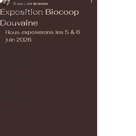
Tous les posts
14 mai
1 min de lecture
Exposition Biocoop
Salons & Expositions
Douvaine
Congrès
Actualités
Nous exposerons les 5 & 6 
juin 2026
Salon
Salons à venir
Boutique
Biocoop
Petit épeautre
Santé
Allergies