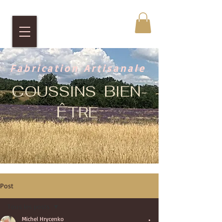
Fabrication Artisanale
C
B
OUSSINS
IEN-
Ê
TRE
Post
Tous les posts
Michel Hrycenko