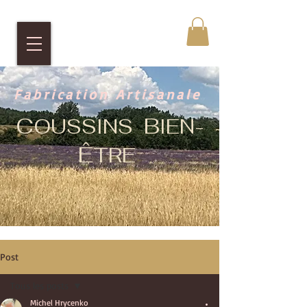
Fabrication Artisanale
C
B
OUSSINS
IEN-
Ê
TRE
Post
Tous les posts
Michel Hrycenko