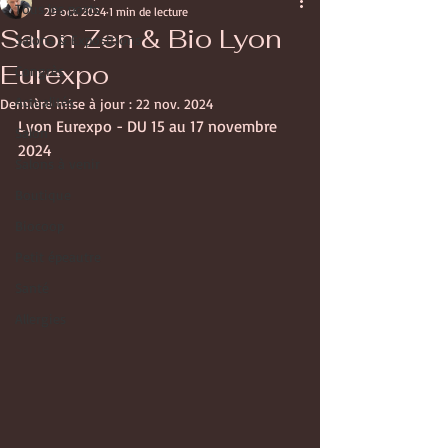
Tous les posts
29 oct. 2024
1 min de lecture
Salon Zen & Bio Lyon
Salons & Expositions
Eurexpo
Congrès
Actualités
Dernière mise à jour :
22 nov. 2024
Lyon Eurexpo - DU 15 au 17 novembre 
Salon
2024 
Salons à venir
Boutique
Biocoop
Petit épeautre
Santé
Allergies